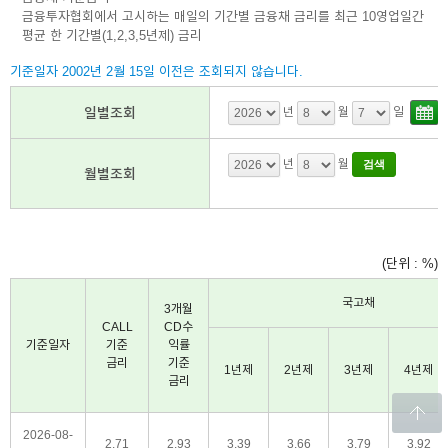
금융투자협회에서 고시하는 매일의 기간별 금융채 금리를 최근 10영업일간
평균 한 기간별(1,2,3,5년제) 금리
기준일자 2002년 2월 15일 이전은 조회되지 않습니다.
창
일별조회
년
월
일
닫
년
월
월별조회
기
(단위 : %)
국고채
3개월
CALL
CD수
기준일자
기준
익률
금리
기준
1년제
2년제
3년제
4년제
금리
2026-08-
2.71
2.93
3.39
3.66
3.79
3.92