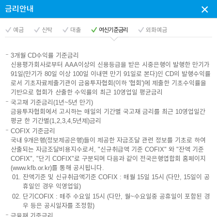
×
금리안내
상
예금
신탁
대출
여신기준금리
외화예금
3개월 CD수익률 기준금리
담
신용평가회사로부터 AAA이상의 신용등급을 받은 시중은행이 발행한 만기가
91일(만기가 80일 이상 100일 이내면 만기 91일로 본다)인 CD의 발행수익률
로서 기초자료제출기관이 금융투자협회(이하 '협회')에 제출한 기초수익률을
기반으로 협회가 산출한 수익률의 최근 10영업일 평균금리
신
국고채 기준금리(1년~5년 만기)
금융투자협회에서 고시하는 매일의 기간별 국고채 금리를 최근 10영업일간
평균 한 기간별(1,2,3,4,5년제)금리
COFIX 기준금리
청
국내 9개은행(정보제공은행)들이 제공한 자금조달 관련 정보를 기초로 하여
산출되는 자금조달비용지수로서, "신규취급액 기준 COFIX" 와 "잔액 기준
COFIX", "단기 COFIX"로 구분되며 다음과 같이 전국은행엽합회 홈페이지
(www.kfb.or.kr)를 통해 공시됩니다.
잔액기준 및 신규취급액기준 COFIX : 매월 15일 15시 (다만, 15일이 공
팝
휴일인 경우 익영업일)
단기COFIX : 매주 수요일 15시 (다만, 월~수요일중 공휴일이 포함된 경
우 등은 공시일자를 조정함)
금융채 기준금리
업